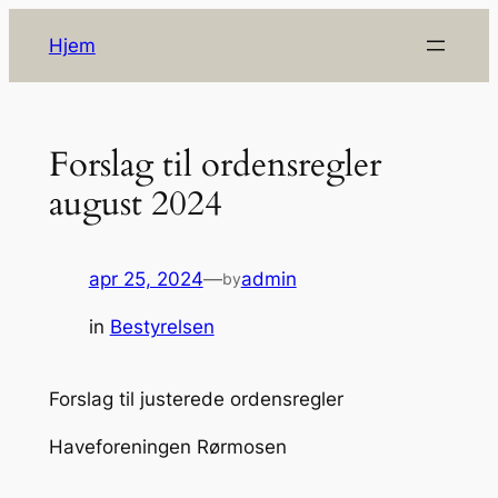
Spring
Hjem
til
indhold
Forslag til ordensregler
august 2024
apr 25, 2024
—
admin
by
in
Bestyrelsen
Forslag til justerede ordensregler
Haveforeningen Rørmosen