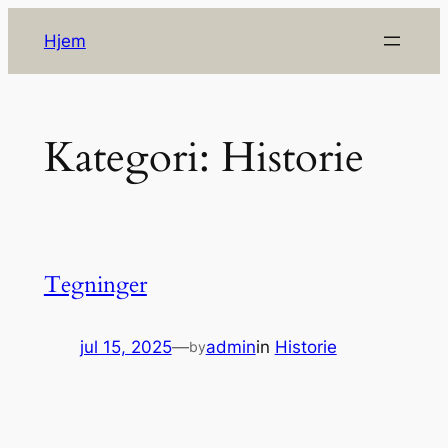
Spring
Hjem
til
indhold
Kategori:
Historie
Tegninger
jul 15, 2025
—
admin
in
Historie
by