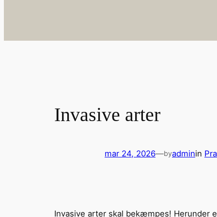
Invasive arter
mar 24, 2026
—
admin
in
Pra
by
Invasive arter skal bekæmpes! Herunder e