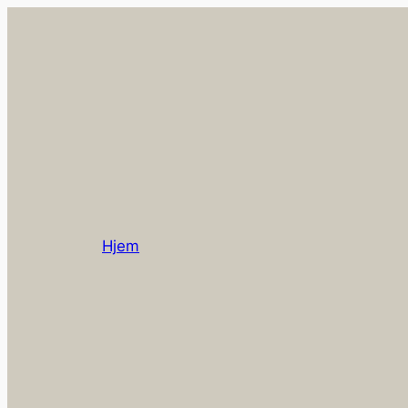
Spring
til
indhold
Hjem