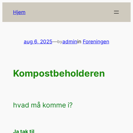
Spring
Hjem
til
indhold
aug 6, 2025
—
admin
in
Foreningen
by
Kompostbeholderen
hvad må komme i?
Ja tak til